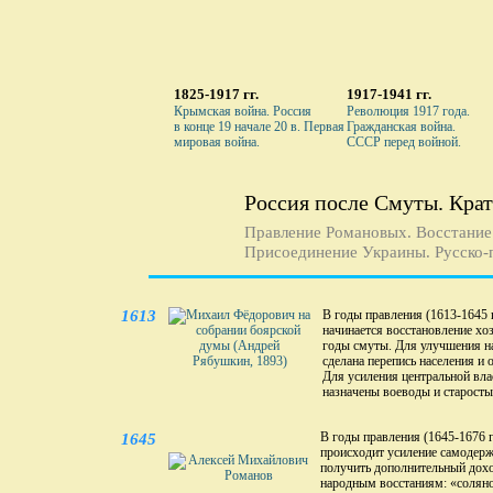
1825-1917 гг.
1917-1941 гг.
Крымская война. Россия
Революция 1917 года.
в конце 19 начале 20 в. Первая
Гражданская война.
мировая война.
СССР перед войной.
Россия после Смуты. Кра
Правление Романовых. Восстание 
Присоединение Украины. Русско-п
1613
В годы правления (1613-1645 
начинается восстановление хо
годы смуты. Для улучшения н
сделана перепись населения и 
Для усиления центральной вла
назначены воеводы и старосты
В годы правления (1645-1676 г
1645
происходит усиление самодер
получить дополнительный дохо
народным восстаниям: «соляно