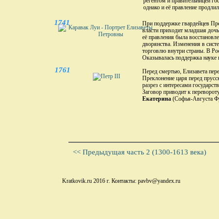
регентом и правительницей го
однако и её правление продлил
1741
При поддержке гвардейцев Пре
власти приходит младшая дочь
её правления была восстановл
дворянства. Изменения в сис
торговлю внутри страны. В Ро
Оказывалась поддержка науке и
1761
Перед смертью, Елизавета пер
Преклонение царя перед прусс
разрез с интересами государст
Заговор приводит к перевороту
Екатерина
(Софья-Августа Фр
<< Предыдущая часть 2 (1300-1613 века)
Kratkovik.ru 2016 г. Контакты: pavbv@yandex.ru