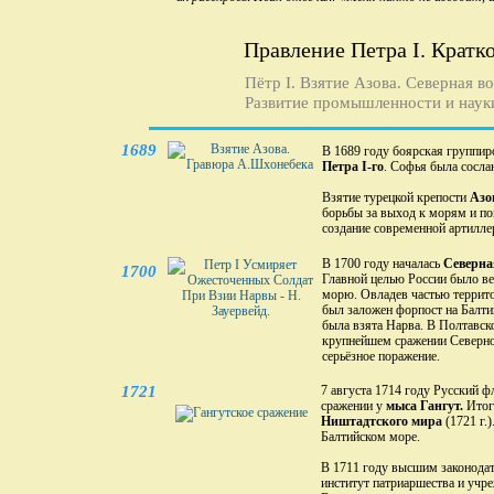
Правление Петра I. Кратк
Пётр I. Взятие Азова. Северная во
Развитие промышленности и науки
1689
В 1689 году боярская группир
Петра I-го
. Софья была сосла
Взятие турецкой крепости
Азо
борьбы за выход к морям и по
создание современной артилле
В 1700 году началась
Северна
1700
Главной целью России было в
морю. Овладев частью террито
был заложен форпост на Балтик
была взята Нарва. В Полтавско
крупнейшем сражении Северно
серьёзное поражение.
1721
7 августа 1714 году Русский 
сражении у
мыса Гангут.
Итог
Ништадтского мира
(1721 г.)
Балтийском море.
В 1711 году высшим законода
институт патриаршества и учр