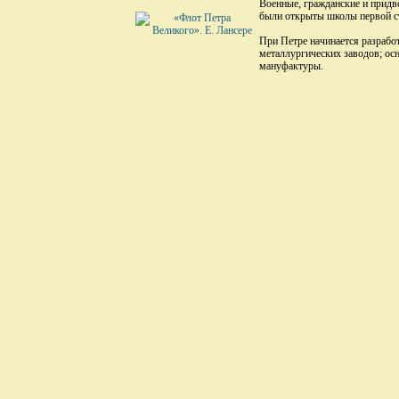
Военные, гражданские и придв
были открыты школы первой ст
При Петре начинается разрабо
металлургических заводов; осн
мануфактуры.