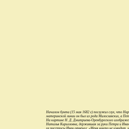
Началом бунта (15 мая 1682 г) послужил слух, что На
материнской линии он был из рода Милославских, а Пе
На картине Н. Д. Дмитриева-Оренбургского изображе
Наталья Кирилловна, державшая за руки Петра и Иван
их расспросы Иван отвечал: «Меня никто не изводит, и