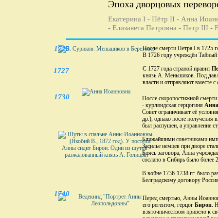
Эпоха дворцовых перевор
Екатерина I - Пётр II - Анна Иоа
- Елизавета Петровна - Петр III - 
1725
После смерти Петра I в 1725 
В 1726 году учреждён Тайный
C 1727 года страной правит
Пе
1727
князь А. Меньшиков. Под дав
власти и отправляют вместе с 
1730
После скоропостижной смерти П
- курляндская герцогиня
Анна
Совет ограничивает её услови
др.), однако после получения в
был распущен, а управление с
Ближайшими советниками импе
Засилье немцев при дворе ста
Боясь заговора, Анна учрежда
сослано в Сибирь было более 2
В войне 1736-1738 гг. было р
Белградскому договору Россия
1740
Перед смертью, Анны Иоаннов
его регентом, герцог
Бирон
. 
взяточничеством привело к с