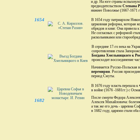
и др. На юге страны вспыхнуло
предводительством
Степана Р
нижнее Поволжье (1667-1671 гг
1654
В 1654 году патриархом Нико
церковная реформа, которая к
обрядов и книг. Она привела 
Не согласных с реформой стал
раскольниками или старообря
В середине 17-го века на Укр
сопротивления стала Запорожс
Богдана Хмельницкого к Ро
происходит воссоединение час
Начинается Русско-Польская в
перемирия
. Россия присоеди
период Смуты.
В 1676 году власть перешла к
в войне (1676 -1681гг.) с Ос
После смерти Федора Алексееви
1682
Алексея Михайловича: болезн
а так же его дочь - царевна Со
в 1682 году, царями стали оба